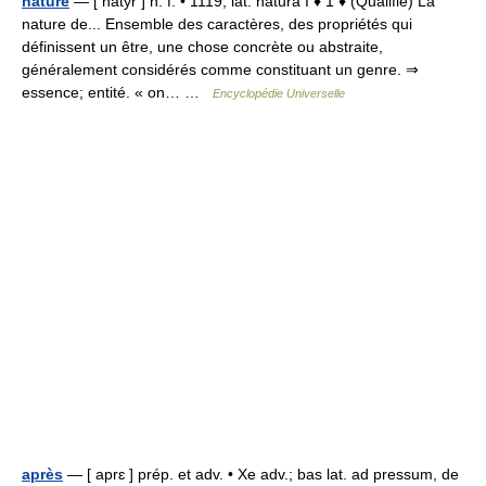
nature
— [ natyr ] n. f. • 1119; lat. natura I ♦ 1 ♦ (Qualifié) La
nature de... Ensemble des caractères, des propriétés qui
définissent un être, une chose concrète ou abstraite,
généralement considérés comme constituant un genre. ⇒
essence; entité. « on… …
Encyclopédie Universelle
après
— [ aprɛ ] prép. et adv. • Xe adv.; bas lat. ad pressum, de