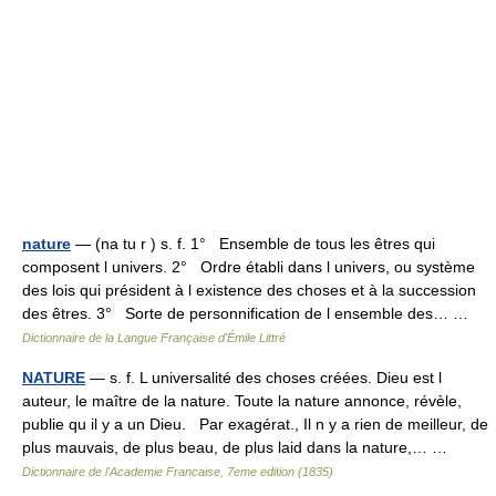
nature
— (na tu r ) s. f. 1° Ensemble de tous les êtres qui
composent l univers. 2° Ordre établi dans l univers, ou système
des lois qui président à l existence des choses et à la succession
des êtres. 3° Sorte de personnification de l ensemble des… …
Dictionnaire de la Langue Française d'Émile Littré
NATURE
— s. f. L universalité des choses créées. Dieu est l
auteur, le maître de la nature. Toute la nature annonce, révèle,
publie qu il y a un Dieu. Par exagérat., Il n y a rien de meilleur, de
plus mauvais, de plus beau, de plus laid dans la nature,… …
Dictionnaire de l'Academie Francaise, 7eme edition (1835)