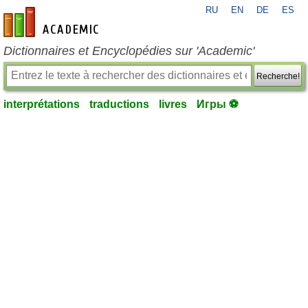
RU
EN
DE
ES
fr-academic.com
Dictionnaires et Encyclopédies sur 'Academic'
Recherche!
interprétations
traductions
livres
Игры ⚽