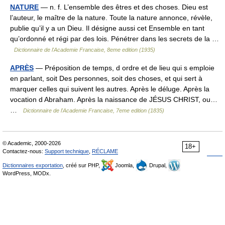
NATURE
— n. f. L’ensemble des êtres et des choses. Dieu est
l’auteur, le maître de la nature. Toute la nature annonce, révèle,
publie qu’il y a un Dieu. Il désigne aussi cet Ensemble en tant
qu’ordonné et régi par des lois. Pénétrer dans les secrets de la …
Dictionnaire de l'Academie Francaise, 8eme edition (1935)
APRÈS
— Préposition de temps, d ordre et de lieu qui s emploie
en parlant, soit Des personnes, soit des choses, et qui sert à
marquer celles qui suivent les autres. Après le déluge. Après la
vocation d Abraham. Après la naissance de JÉSUS CHRIST, ou…
…
Dictionnaire de l'Academie Francaise, 7eme edition (1835)
© Academic, 2000-2026
18+
Contactez-nous:
Support technique
,
RÉCLAME
Dictionnaires exportation
, créé sur PHP,
Joomla,
Drupal,
WordPress, MODx.