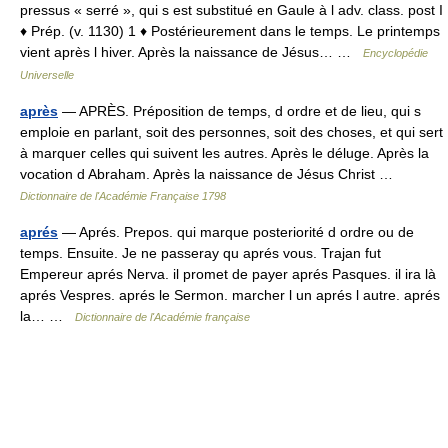
pressus « serré », qui s est substitué en Gaule à l adv. class. post I
♦ Prép. (v. 1130) 1 ♦ Postérieurement dans le temps. Le printemps
vient après l hiver. Après la naissance de Jésus… …
Encyclopédie
Universelle
après
— APRÈS. Préposition de temps, d ordre et de lieu, qui s
emploie en parlant, soit des personnes, soit des choses, et qui sert
à marquer celles qui suivent les autres. Après le déluge. Après la
vocation d Abraham. Après la naissance de Jésus Christ …
Dictionnaire de l'Académie Française 1798
aprés
— Aprés. Prepos. qui marque posteriorité d ordre ou de
temps. Ensuite. Je ne passeray qu aprés vous. Trajan fut
Empereur aprés Nerva. il promet de payer aprés Pasques. il ira là
aprés Vespres. aprés le Sermon. marcher l un aprés l autre. aprés
la… …
Dictionnaire de l'Académie française